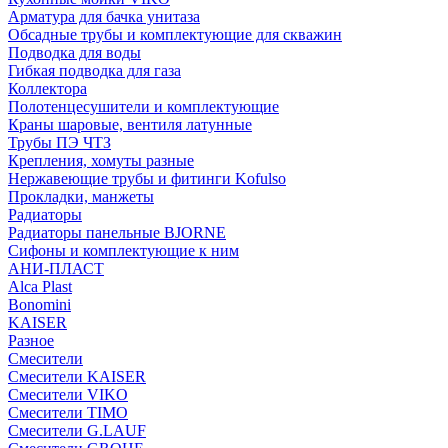
Арматура для бачка унитаза
Обсадные трубы и комплектующие для скважин
Подводка для воды
Гибкая подводка для газа
Коллектора
Полотенцесушители и комплектующие
Краны шаровые, вентиля латунные
Трубы ПЭ ЧТЗ
Крепления, хомуты разные
Нержавеющие трубы и фитинги Kofulso
Прокладки, манжеты
Радиаторы
Радиаторы панельные BJORNE
Сифоны и комплектующие к ним
АНИ-ПЛАСТ
Alca Plast
Bonomini
KAISER
Разное
Смесители
Смесители KAISER
Смесители VIKO
Смесители TIMO
Смесители G.LAUF