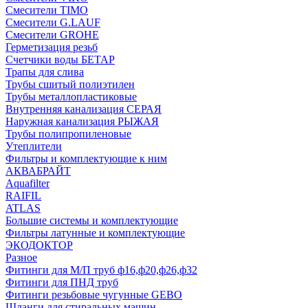
Смесители TIMO
Смесители G.LAUF
Смесители GROHE
Герметизация резьб
Счетчики воды БЕТАР
Трапы для слива
Трубы сшитый полиэтилен
Трубы металлопластиковые
Внутренняя канализация СЕРАЯ
Наружная канализация РЫЖАЯ
Трубы полипропиленовые
Утеплители
Фильтры и комплектующие к ним
АКВАБРАЙТ
Aquafilter
RAIFIL
ATLAS
Большие системы и комплектующие
Фильтры латунные и комплектующие
ЭКОДОКТОР
Разное
Фитинги для М/П труб ф16,ф20,ф26,ф32
Фитинги для ПНД труб
Фитинги резьбовые чугунные GEBO
Шланги для стиральных машин