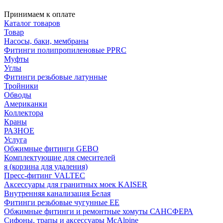
Принимаем к оплате
Каталог товаров
Товар
Насосы, баки, мембраны
Фитинги полипропиленовые PPRC
Муфты
Углы
Фитинги резьбовые латунные
Тройники
Обводы
Американки
Коллектора
Краны
РАЗНОЕ
Услуга
Обжимные фитинги GEBO
Комплектующие для смесителей
я (корзина для удаления)
Пресс-фитинг VALTEC
Аксессуары для гранитных моек KAISER
Внутренняя канализация Белая
Фитинги резьбовые чугунные EE
Обжимные фитинги и ремонтные хомуты САНСФЕРА
Сифоны, трапы и аксессуары McAlpine