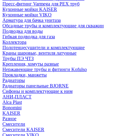
Пресс-фитинг Varmega для PEX труб
Кухонные мойки KAISER
Кухонные мойки VIKO
Арматура для бачка унитаза
Обсадные трубы и комплектующие для скважин
Подводка для воды
Гибкая подводка для газа
Коллектора
Полотенцесушители и комплектующие
Краны шаровые, вентиля латунные
Трубы ПЭ ЧТЗ
Крепления, хомуты разные
Нержавеющие трубы и фитинги Kofulso
Прокладки, манжеты
Радиаторы
Радиаторы панельные BJORNE
Сифоны и комплектующие к ним
АНИ-ПЛАСТ
Alca Plast
Bonomini
KAISER
Разное
Смесители
Смесители KAISER
Смесители VIKO