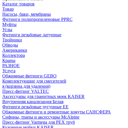
Каталог товаров
Товар
Насосы, баки, мембраны
Фитинги полипропиленовые PPRC
Муфты
Углы
Фитинги резьбовые латунные
Тройники
Обводы
Американки
Коллектора
Краны
РАЗНОЕ
Услуга
Обжимные фитинги GEBO
Комплектующие для смесителей
я (корзина для удаления)
Пресс-фитинг VALTEC
Аксессуары для гранитных моек KAISER
Внутренняя канализация Белая
Фитинги резьбовые чугунные EE
Обжимные фитинги и ремонтные хомуты САНСФЕРА
Сифоны, трапы и аксессуары McAlpine
Пресс-фитинг Varmega для PEX труб
Кухонные мойки KAISER