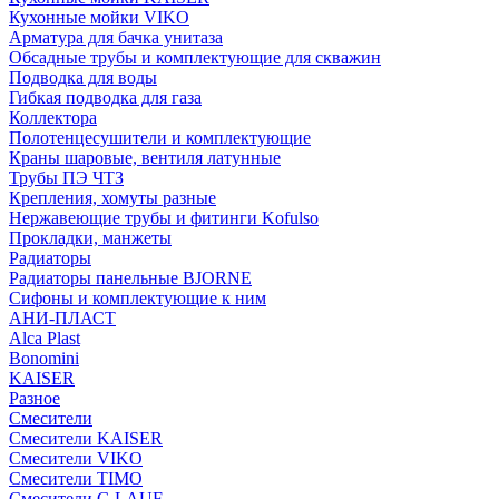
Кухонные мойки VIKO
Арматура для бачка унитаза
Обсадные трубы и комплектующие для скважин
Подводка для воды
Гибкая подводка для газа
Коллектора
Полотенцесушители и комплектующие
Краны шаровые, вентиля латунные
Трубы ПЭ ЧТЗ
Крепления, хомуты разные
Нержавеющие трубы и фитинги Kofulso
Прокладки, манжеты
Радиаторы
Радиаторы панельные BJORNE
Сифоны и комплектующие к ним
АНИ-ПЛАСТ
Alca Plast
Bonomini
KAISER
Разное
Смесители
Смесители KAISER
Смесители VIKO
Смесители TIMO
Смесители G.LAUF