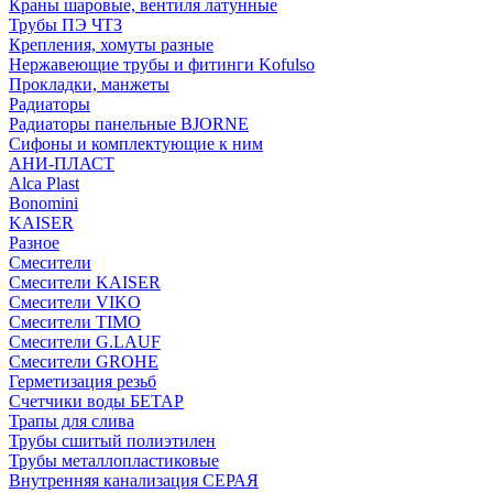
Краны шаровые, вентиля латунные
Трубы ПЭ ЧТЗ
Крепления, хомуты разные
Нержавеющие трубы и фитинги Kofulso
Прокладки, манжеты
Радиаторы
Радиаторы панельные BJORNE
Сифоны и комплектующие к ним
АНИ-ПЛАСТ
Alca Plast
Bonomini
KAISER
Разное
Смесители
Смесители KAISER
Смесители VIKO
Смесители TIMO
Смесители G.LAUF
Смесители GROHE
Герметизация резьб
Счетчики воды БЕТАР
Трапы для слива
Трубы сшитый полиэтилен
Трубы металлопластиковые
Внутренняя канализация СЕРАЯ