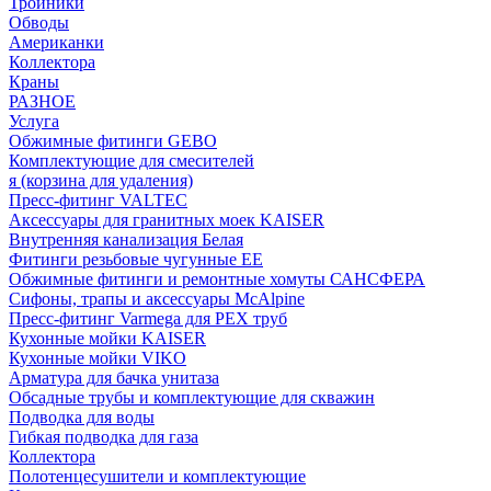
Тройники
Обводы
Американки
Коллектора
Краны
РАЗНОЕ
Услуга
Обжимные фитинги GEBO
Комплектующие для смесителей
я (корзина для удаления)
Пресс-фитинг VALTEC
Аксессуары для гранитных моек KAISER
Внутренняя канализация Белая
Фитинги резьбовые чугунные EE
Обжимные фитинги и ремонтные хомуты САНСФЕРА
Сифоны, трапы и аксессуары McAlpine
Пресс-фитинг Varmega для PEX труб
Кухонные мойки KAISER
Кухонные мойки VIKO
Арматура для бачка унитаза
Обсадные трубы и комплектующие для скважин
Подводка для воды
Гибкая подводка для газа
Коллектора
Полотенцесушители и комплектующие