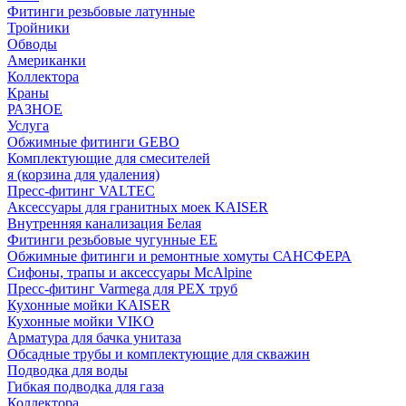
Фитинги резьбовые латунные
Тройники
Обводы
Американки
Коллектора
Краны
РАЗНОЕ
Услуга
Обжимные фитинги GEBO
Комплектующие для смесителей
я (корзина для удаления)
Пресс-фитинг VALTEC
Аксессуары для гранитных моек KAISER
Внутренняя канализация Белая
Фитинги резьбовые чугунные EE
Обжимные фитинги и ремонтные хомуты САНСФЕРА
Сифоны, трапы и аксессуары McAlpine
Пресс-фитинг Varmega для PEX труб
Кухонные мойки KAISER
Кухонные мойки VIKO
Арматура для бачка унитаза
Обсадные трубы и комплектующие для скважин
Подводка для воды
Гибкая подводка для газа
Коллектора