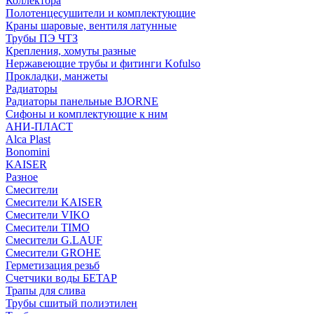
Коллектора
Полотенцесушители и комплектующие
Краны шаровые, вентиля латунные
Трубы ПЭ ЧТЗ
Крепления, хомуты разные
Нержавеющие трубы и фитинги Kofulso
Прокладки, манжеты
Радиаторы
Радиаторы панельные BJORNE
Сифоны и комплектующие к ним
АНИ-ПЛАСТ
Alca Plast
Bonomini
KAISER
Разное
Смесители
Смесители KAISER
Смесители VIKO
Смесители TIMO
Смесители G.LAUF
Смесители GROHE
Герметизация резьб
Счетчики воды БЕТАР
Трапы для слива
Трубы сшитый полиэтилен