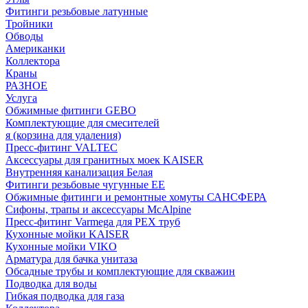
Фитинги резьбовые латунные
Тройники
Обводы
Американки
Коллектора
Краны
РАЗНОЕ
Услуга
Обжимные фитинги GEBO
Комплектующие для смесителей
я (корзина для удаления)
Пресс-фитинг VALTEC
Аксессуары для гранитных моек KAISER
Внутренняя канализация Белая
Фитинги резьбовые чугунные EE
Обжимные фитинги и ремонтные хомуты САНСФЕРА
Сифоны, трапы и аксессуары McAlpine
Пресс-фитинг Varmega для PEX труб
Кухонные мойки KAISER
Кухонные мойки VIKO
Арматура для бачка унитаза
Обсадные трубы и комплектующие для скважин
Подводка для воды
Гибкая подводка для газа