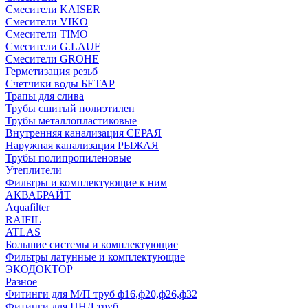
Смесители KAISER
Смесители VIKO
Смесители TIMO
Смесители G.LAUF
Смесители GROHE
Герметизация резьб
Счетчики воды БЕТАР
Трапы для слива
Трубы сшитый полиэтилен
Трубы металлопластиковые
Внутренняя канализация СЕРАЯ
Наружная канализация РЫЖАЯ
Трубы полипропиленовые
Утеплители
Фильтры и комплектующие к ним
АКВАБРАЙТ
Aquafilter
RAIFIL
ATLAS
Большие системы и комплектующие
Фильтры латунные и комплектующие
ЭКОДОКТОР
Разное
Фитинги для М/П труб ф16,ф20,ф26,ф32
Фитинги для ПНД труб