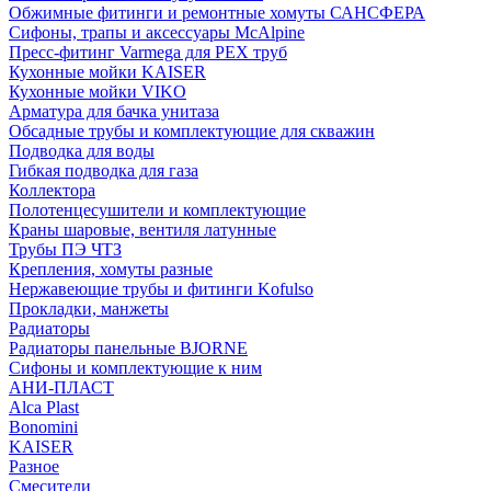
Обжимные фитинги и ремонтные хомуты САНСФЕРА
Сифоны, трапы и аксессуары McAlpine
Пресс-фитинг Varmega для PEX труб
Кухонные мойки KAISER
Кухонные мойки VIKO
Арматура для бачка унитаза
Обсадные трубы и комплектующие для скважин
Подводка для воды
Гибкая подводка для газа
Коллектора
Полотенцесушители и комплектующие
Краны шаровые, вентиля латунные
Трубы ПЭ ЧТЗ
Крепления, хомуты разные
Нержавеющие трубы и фитинги Kofulso
Прокладки, манжеты
Радиаторы
Радиаторы панельные BJORNE
Сифоны и комплектующие к ним
АНИ-ПЛАСТ
Alca Plast
Bonomini
KAISER
Разное
Смесители