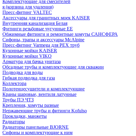
Комплектующие для смесителей
я (корзина для удаления)
Пресс-фитинг VALTEC
Аксессуары для гранитных моек KAISER
Внутренняя канализация Белая
Фитинги резьбовые чугунные EE
Обжимные фитинги и ремонтные хомуты САНСФЕРА
Сифоны, трапы и аксессуары McAlpine
Пресс-фитинг Varmega для PEX труб
Кухонные мойки KAISER
Кухонные мойки VIKO
Арматура для бачка унитаза
Обсадные трубы и комплектующие для скважин
Подводка для воды
Гибкая подводка для газа
Коллектора
Полотенцесушители и комплектующие
Краны шаровые, вентиля латунные
Трубы ПЭ ЧТЗ
Крепления, хомуты разные
Нержавеющие трубы и фитинги Kofulso
Прокладки, манжеты
Радиаторы
Радиаторы панельные BJORNE
Сифоны и комплектующие к ним