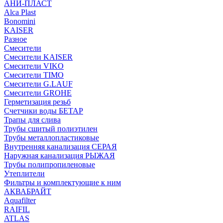
АНИ-ПЛАСТ
Alca Plast
Bonomini
KAISER
Разное
Смесители
Смесители KAISER
Смесители VIKO
Смесители TIMO
Смесители G.LAUF
Смесители GROHE
Герметизация резьб
Счетчики воды БЕТАР
Трапы для слива
Трубы сшитый полиэтилен
Трубы металлопластиковые
Внутренняя канализация СЕРАЯ
Наружная канализация РЫЖАЯ
Трубы полипропиленовые
Утеплители
Фильтры и комплектующие к ним
АКВАБРАЙТ
Aquafilter
RAIFIL
ATLAS