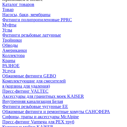
Каталог товаров
Товар
Насосы, баки, мембраны
Фитинги полипропиленовые PPRC
Муфты
Углы
Фитинги резьбовые латунные
Тройники
Обводы
Американки
Коллектора
Краны
РАЗНОЕ
Услуга
Обжимные фитинги GEBO
Комплектующие для смесителей
я (корзина для удаления)
Пресс-фитинг VALTEC
Аксессуары для гранитных моек KAISER
Внутренняя канализация Белая
Фитинги резьбовые чугунные EE
Обжимные фитинги и ремонтные хомуты САНСФЕРА
Сифоны, трапы и аксессуары McAlpine
Пресс-фитинг Varmega для PEX труб
Кухонные мойки KAISER