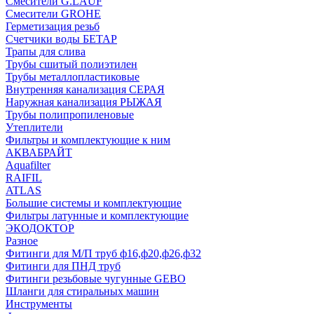
Смесители G.LAUF
Смесители GROHE
Герметизация резьб
Счетчики воды БЕТАР
Трапы для слива
Трубы сшитый полиэтилен
Трубы металлопластиковые
Внутренняя канализация СЕРАЯ
Наружная канализация РЫЖАЯ
Трубы полипропиленовые
Утеплители
Фильтры и комплектующие к ним
АКВАБРАЙТ
Aquafilter
RAIFIL
ATLAS
Большие системы и комплектующие
Фильтры латунные и комплектующие
ЭКОДОКТОР
Разное
Фитинги для М/П труб ф16,ф20,ф26,ф32
Фитинги для ПНД труб
Фитинги резьбовые чугунные GEBO
Шланги для стиральных машин
Инструменты