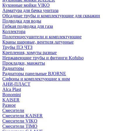
Кухонные мойки VIKO
Арматура для бачка унитаза
Обсадные трубы и комплектующие для скважин
Подводка для воды
Гибкая подводка для газа
Коллектора
Полотенцесушители и комплектующие
Краны шаровые, вентиля латунные
Трубы ПЭ ЧТЗ
Крепления, хомуты разные
Нержавеющие трубы и фитинги Kofulso
Прокладки, манжеты
Радиаторы
Радиаторы панельные BJORNE
Сифоны и комплектующие к ним
АНИ-ПЛАСТ
Alca Plast
Bonomini
KAISER
Разное
Смесители
Смесители KAISER
Смесители VIKO
Смесители TIMO