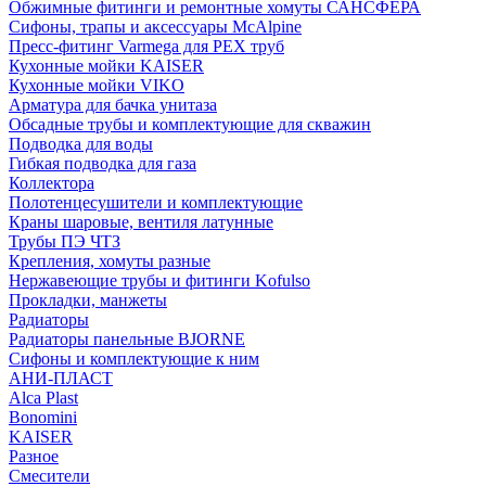
Обжимные фитинги и ремонтные хомуты САНСФЕРА
Сифоны, трапы и аксессуары McAlpine
Пресс-фитинг Varmega для PEX труб
Кухонные мойки KAISER
Кухонные мойки VIKO
Арматура для бачка унитаза
Обсадные трубы и комплектующие для скважин
Подводка для воды
Гибкая подводка для газа
Коллектора
Полотенцесушители и комплектующие
Краны шаровые, вентиля латунные
Трубы ПЭ ЧТЗ
Крепления, хомуты разные
Нержавеющие трубы и фитинги Kofulso
Прокладки, манжеты
Радиаторы
Радиаторы панельные BJORNE
Сифоны и комплектующие к ним
АНИ-ПЛАСТ
Alca Plast
Bonomini
KAISER
Разное
Смесители