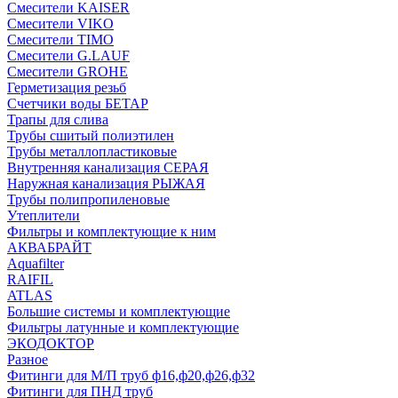
Смесители KAISER
Смесители VIKO
Смесители TIMO
Смесители G.LAUF
Смесители GROHE
Герметизация резьб
Счетчики воды БЕТАР
Трапы для слива
Трубы сшитый полиэтилен
Трубы металлопластиковые
Внутренняя канализация СЕРАЯ
Наружная канализация РЫЖАЯ
Трубы полипропиленовые
Утеплители
Фильтры и комплектующие к ним
АКВАБРАЙТ
Aquafilter
RAIFIL
ATLAS
Большие системы и комплектующие
Фильтры латунные и комплектующие
ЭКОДОКТОР
Разное
Фитинги для М/П труб ф16,ф20,ф26,ф32
Фитинги для ПНД труб