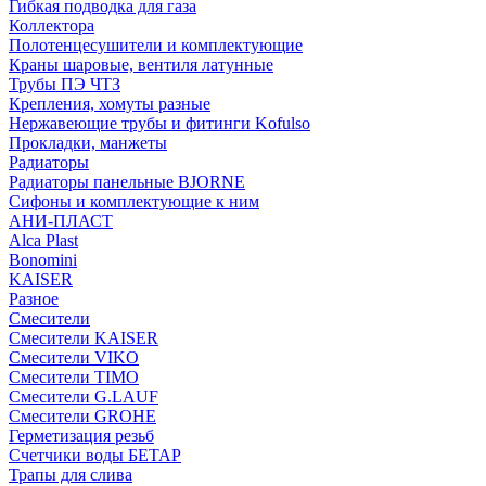
Гибкая подводка для газа
Коллектора
Полотенцесушители и комплектующие
Краны шаровые, вентиля латунные
Трубы ПЭ ЧТЗ
Крепления, хомуты разные
Нержавеющие трубы и фитинги Kofulso
Прокладки, манжеты
Радиаторы
Радиаторы панельные BJORNE
Сифоны и комплектующие к ним
АНИ-ПЛАСТ
Alca Plast
Bonomini
KAISER
Разное
Смесители
Смесители KAISER
Смесители VIKO
Смесители TIMO
Смесители G.LAUF
Смесители GROHE
Герметизация резьб
Счетчики воды БЕТАР
Трапы для слива