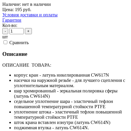
Наличие:
нет в наличии
Цена:
195
руб.
Условия доставки и оплаты
Гарантии
Кол-во:
-
+
шт
Cравнить
Описание
ОПИСАНИЕ ТОВАРА:
корпус кран - латунь никелированная CW617N
насечки на наружной резьбе - для лучшего сцепления с
уплотнительным материалом.
шар хромированный - зеркальная полировка сферы
(латунь CW614N)
седельное уплотнение шара - эластичный тефлон
повышенной температурной стойкости PTFE
уплотнение штока - эластичный тефлон повышенной
температурной стойкости PTFE
шток крана вставлен изнутри (латунь CW614N)
поджимная втулка - латунь CW614N.