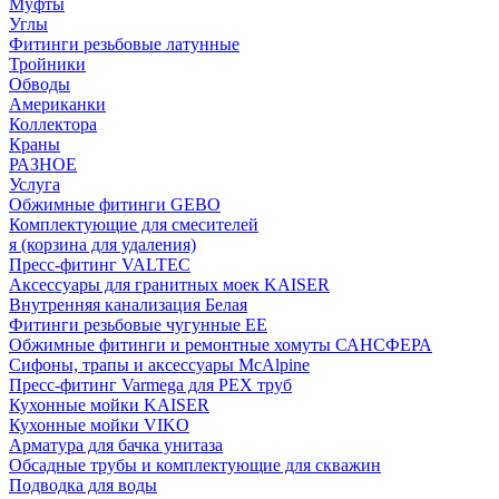
Муфты
Углы
Фитинги резьбовые латунные
Тройники
Обводы
Американки
Коллектора
Краны
РАЗНОЕ
Услуга
Обжимные фитинги GEBO
Комплектующие для смесителей
я (корзина для удаления)
Пресс-фитинг VALTEC
Аксессуары для гранитных моек KAISER
Внутренняя канализация Белая
Фитинги резьбовые чугунные EE
Обжимные фитинги и ремонтные хомуты САНСФЕРА
Сифоны, трапы и аксессуары McAlpine
Пресс-фитинг Varmega для PEX труб
Кухонные мойки KAISER
Кухонные мойки VIKO
Арматура для бачка унитаза
Обсадные трубы и комплектующие для скважин
Подводка для воды