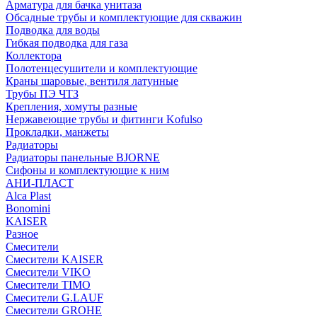
Арматура для бачка унитаза
Обсадные трубы и комплектующие для скважин
Подводка для воды
Гибкая подводка для газа
Коллектора
Полотенцесушители и комплектующие
Краны шаровые, вентиля латунные
Трубы ПЭ ЧТЗ
Крепления, хомуты разные
Нержавеющие трубы и фитинги Kofulso
Прокладки, манжеты
Радиаторы
Радиаторы панельные BJORNE
Сифоны и комплектующие к ним
АНИ-ПЛАСТ
Alca Plast
Bonomini
KAISER
Разное
Смесители
Смесители KAISER
Смесители VIKO
Смесители TIMO
Смесители G.LAUF
Смесители GROHE