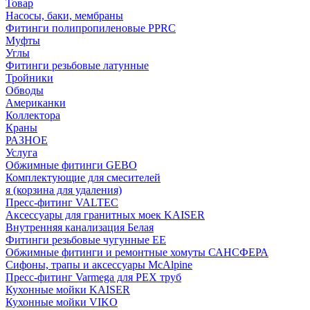
Товар
Насосы, баки, мембраны
Фитинги полипропиленовые PPRC
Муфты
Углы
Фитинги резьбовые латунные
Тройники
Обводы
Американки
Коллектора
Краны
РАЗНОЕ
Услуга
Обжимные фитинги GEBO
Комплектующие для смесителей
я (корзина для удаления)
Пресс-фитинг VALTEC
Аксессуары для гранитных моек KAISER
Внутренняя канализация Белая
Фитинги резьбовые чугунные EE
Обжимные фитинги и ремонтные хомуты САНСФЕРА
Сифоны, трапы и аксессуары McAlpine
Пресс-фитинг Varmega для PEX труб
Кухонные мойки KAISER
Кухонные мойки VIKO