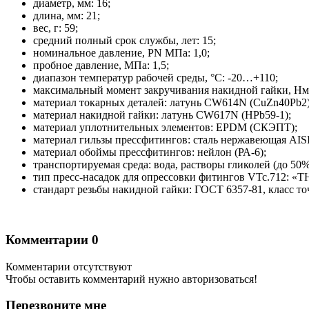
диаметр, мм: 16;
длина, мм: 21;
вес, г: 59;
средний полный срок службы, лет: 15;
номинальное давление, PN МПа: 1,0;
пробное давление, МПа: 1,5;
диапазон температур рабочей среды, °С: -20…+110;
максимальный момент закручивания накидной гайки, Нм:
материал токарных деталей: латунь CW614N (CuZn40Pb2)
материал накидной гайки: латунь CW617N (HPb59-1);
материал уплотнительных элементов: EPDM (СКЭПТ);
материал гильзы прессфитингов: сталь нержавеющая AISI
материал обоймы прессфитингов: нейлон (РА-6);
транспортируемая среда: вода, растворы гликолей (до 50%
тип пресс-насадок для опрессовки фитингов VTc.712: «Т
стандарт резьбы накидной гайки: ГОСТ 6357-81, класс то
Комментарии
0
Комментарии отсутствуют
Чтобы оставить комментарий нужно авторизоваться!
Перезвоните мне