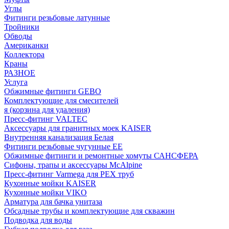
Углы
Фитинги резьбовые латунные
Тройники
Обводы
Американки
Коллектора
Краны
РАЗНОЕ
Услуга
Обжимные фитинги GEBO
Комплектующие для смесителей
я (корзина для удаления)
Пресс-фитинг VALTEC
Аксессуары для гранитных моек KAISER
Внутренняя канализация Белая
Фитинги резьбовые чугунные EE
Обжимные фитинги и ремонтные хомуты САНСФЕРА
Сифоны, трапы и аксессуары McAlpine
Пресс-фитинг Varmega для PEX труб
Кухонные мойки KAISER
Кухонные мойки VIKO
Арматура для бачка унитаза
Обсадные трубы и комплектующие для скважин
Подводка для воды