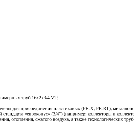
лимерных труб 16х2х3/4 VT;
начены для присоединения пластиковых (PE-X; PE-RT), металло
 стандарта «евроконус» (3/4″) (например: коллекторы и коллек
жения, отопления, сжатого воздуха, а также технологических т