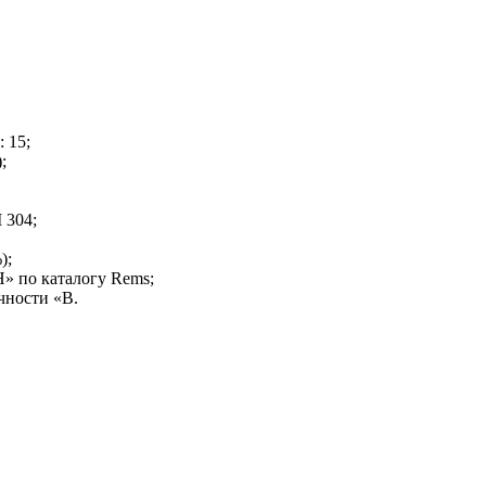
 15;
;
 304;
);
Н» по каталогу Rems;
чности «В.