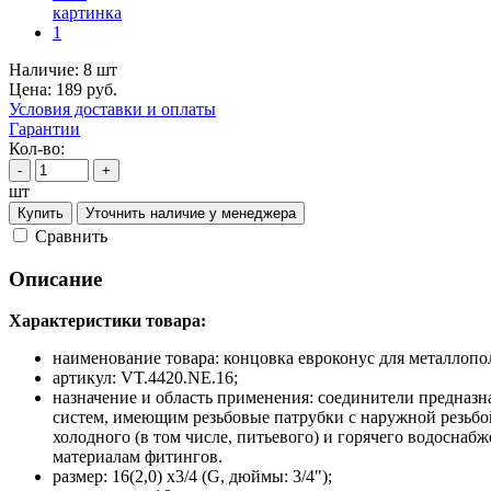
Наличие:
8 шт
Цена:
189
руб.
Условия доставки и оплаты
Гарантии
Кол-во:
-
+
шт
Купить
Уточнить наличие у менеджера
Cравнить
Описание
Характеристики товара:
наименование товара: концовка евроконус для металлопо
артикул: VT.4420.NE.16;
назначение и область применения: соединители предназ
систем, имеющим резьбовые патрубки с наружной резьбой
холодного (в том числе, питьевого) и горячего водоснаб
материалам фитингов.
размер: 16(2,0) х3/4 (G, дюймы: 3/4");