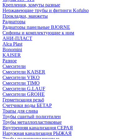
Крепления, хомуты разные
Нержавеющие трубы и фитинги Kofulso
Прокладки, манжеты
Радиаторы
Радиаторы панельные BJORNE
Сифоны и комплектующие к ним
АНИ-ПЛАСТ
Alca Plast
Bonomini
KAISER
Разное
Смесители
Смесители KAISER
Смесители VIKO
Смесители TIMO
Смесители G.LAUF
Смесители GROHE
Герметизация резьб
Счетчики воды БЕТАР
Трапы для слива
Трубы сшитый полиэтилен
Трубы металлопластиковые
Внутренняя канализация СЕРАЯ
Наружная канализация РЫЖАЯ
Трубы полипропиленовые