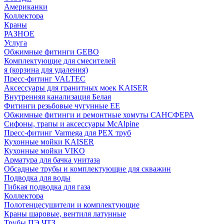
Американки
Коллектора
Краны
РАЗНОЕ
Услуга
Обжимные фитинги GEBO
Комплектующие для смесителей
я (корзина для удаления)
Пресс-фитинг VALTEC
Аксессуары для гранитных моек KAISER
Внутренняя канализация Белая
Фитинги резьбовые чугунные EE
Обжимные фитинги и ремонтные хомуты САНСФЕРА
Сифоны, трапы и аксессуары McAlpine
Пресс-фитинг Varmega для PEX труб
Кухонные мойки KAISER
Кухонные мойки VIKO
Арматура для бачка унитаза
Обсадные трубы и комплектующие для скважин
Подводка для воды
Гибкая подводка для газа
Коллектора
Полотенцесушители и комплектующие
Краны шаровые, вентиля латунные
Трубы ПЭ ЧТЗ