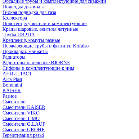
Обсадные трубы и комплектующие для скважин
Подводка для воды
Гибкая подводка для газа
Коллектора
Полотенцесушители и комплектующие
Краны шаровые, вентиля латунные
Трубы ПЭ ЧТЗ
Крепления, хомуты разные
Нержавеющие трубы и фитинги Kofulso
Прокладки, манжеты
Радиаторы
Радиаторы панельные BJORNE
Сифоны и комплектующие к ним
АНИ-ПЛАСТ
Alca Plast
Bonomini
KAISER
Разное
Смесители
Смесители KAISER
Смесители VIKO
Смесители TIMO
Смесители G.LAUF
Смесители GROHE
Герметизация резьб