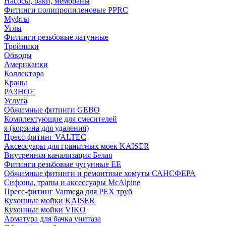
Насосы, баки, мембраны
Фитинги полипропиленовые PPRC
Муфты
Углы
Фитинги резьбовые латунные
Тройники
Обводы
Американки
Коллектора
Краны
РАЗНОЕ
Услуга
Обжимные фитинги GEBO
Комплектующие для смесителей
я (корзина для удаления)
Пресс-фитинг VALTEC
Аксессуары для гранитных моек KAISER
Внутренняя канализация Белая
Фитинги резьбовые чугунные EE
Обжимные фитинги и ремонтные хомуты САНСФЕРА
Сифоны, трапы и аксессуары McAlpine
Пресс-фитинг Varmega для PEX труб
Кухонные мойки KAISER
Кухонные мойки VIKO
Арматура для бачка унитаза