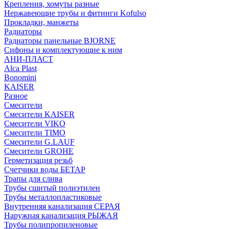
Крепления, хомуты разные
Нержавеющие трубы и фитинги Kofulso
Прокладки, манжеты
Радиаторы
Радиаторы панельные BJORNE
Сифоны и комплектующие к ним
АНИ-ПЛАСТ
Alca Plast
Bonomini
KAISER
Разное
Смесители
Смесители KAISER
Смесители VIKO
Смесители TIMO
Смесители G.LAUF
Смесители GROHE
Герметизация резьб
Счетчики воды БЕТАР
Трапы для слива
Трубы сшитый полиэтилен
Трубы металлопластиковые
Внутренняя канализация СЕРАЯ
Наружная канализация РЫЖАЯ
Трубы полипропиленовые