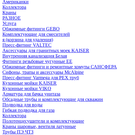
Американки
Коллектора
Краны
РАЗНОЕ
Услуга
Обжимные фитинги GEBO
Комплектующие для смесителей
я (корзина для удаления)
Пресс-фитинг VALTEC
Аксессуары для гранитных моек KAISER
Внутренняя канализация Белая
Фитинги резьбовые чугунные EE
Обжимные фитинги и ремонтные хомуты САНСФЕРА
Сифоны, трапы и аксессуары McAlpine
Пресс-фитинг Varmega для PEX труб
Кухонные мойки KAISER
Кухонные мойки VIKO
Арматура для бачка унитаза
Обсадные трубы и комплектующие для скважин
Подводка для воды
Гибкая подводка для газа
Коллектора
Полотенцесушители и комплектующие
Краны шаровые, вентиля латунные
Трубы ПЭ ЧТЗ