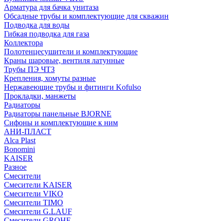
Арматура для бачка унитаза
Обсадные трубы и комплектующие для скважин
Подводка для воды
Гибкая подводка для газа
Коллектора
Полотенцесушители и комплектующие
Краны шаровые, вентиля латунные
Трубы ПЭ ЧТЗ
Крепления, хомуты разные
Нержавеющие трубы и фитинги Kofulso
Прокладки, манжеты
Радиаторы
Радиаторы панельные BJORNE
Сифоны и комплектующие к ним
АНИ-ПЛАСТ
Alca Plast
Bonomini
KAISER
Разное
Смесители
Смесители KAISER
Смесители VIKO
Смесители TIMO
Смесители G.LAUF
Смесители GROHE