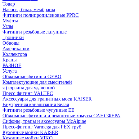
Товар
Насосы, баки, мембраны
Фитинги полипропиленовые PPRC
Муфты
Углы
Фитинги резьбовые латунные
Тройники
Обводы
Американки
Коллектора
Краны
РАЗНОЕ
Услуга
Обжимные фитинги GEBO
Комплектующие для смесителей
я (корзина для удаления)
Пресс-фитинг VALTEC
Аксессуары для гранитных моек KAISER
Внутренняя канализация Белая
Фитинги резьбовые чугунные EE
Обжимные фитинги и ремонтные хомуты САНСФЕРА
Сифоны, трапы и аксессуары McAlpine
Пресс-фитинг Varmega для PEX труб
Кухонные мойки KAISER
Кухонные мойки VIKO