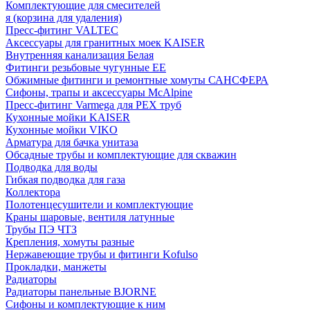
Комплектующие для смесителей
я (корзина для удаления)
Пресс-фитинг VALTEC
Аксессуары для гранитных моек KAISER
Внутренняя канализация Белая
Фитинги резьбовые чугунные EE
Обжимные фитинги и ремонтные хомуты САНСФЕРА
Сифоны, трапы и аксессуары McAlpine
Пресс-фитинг Varmega для PEX труб
Кухонные мойки KAISER
Кухонные мойки VIKO
Арматура для бачка унитаза
Обсадные трубы и комплектующие для скважин
Подводка для воды
Гибкая подводка для газа
Коллектора
Полотенцесушители и комплектующие
Краны шаровые, вентиля латунные
Трубы ПЭ ЧТЗ
Крепления, хомуты разные
Нержавеющие трубы и фитинги Kofulso
Прокладки, манжеты
Радиаторы
Радиаторы панельные BJORNE
Сифоны и комплектующие к ним