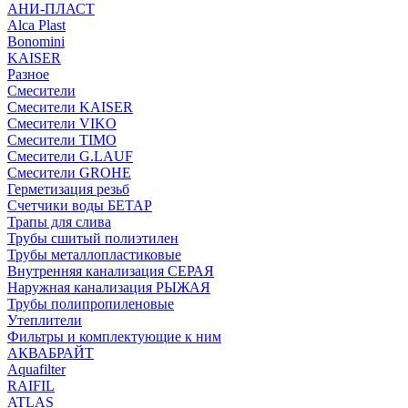
АНИ-ПЛАСТ
Alca Plast
Bonomini
KAISER
Разное
Смесители
Смесители KAISER
Смесители VIKO
Смесители TIMO
Смесители G.LAUF
Смесители GROHE
Герметизация резьб
Счетчики воды БЕТАР
Трапы для слива
Трубы сшитый полиэтилен
Трубы металлопластиковые
Внутренняя канализация СЕРАЯ
Наружная канализация РЫЖАЯ
Трубы полипропиленовые
Утеплители
Фильтры и комплектующие к ним
АКВАБРАЙТ
Aquafilter
RAIFIL
ATLAS