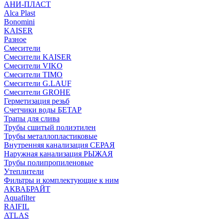
АНИ-ПЛАСТ
Alca Plast
Bonomini
KAISER
Разное
Смесители
Смесители KAISER
Смесители VIKO
Смесители TIMO
Смесители G.LAUF
Смесители GROHE
Герметизация резьб
Счетчики воды БЕТАР
Трапы для слива
Трубы сшитый полиэтилен
Трубы металлопластиковые
Внутренняя канализация СЕРАЯ
Наружная канализация РЫЖАЯ
Трубы полипропиленовые
Утеплители
Фильтры и комплектующие к ним
АКВАБРАЙТ
Aquafilter
RAIFIL
ATLAS