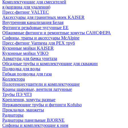
Комплектующие для смесителей
я (корзина для удаления)
Пресс-фитинг VALTEC
Аксессуары для гранитных моек KAISER
Внутренняя канализация Белая
Фитинги резьбовые чугунные EE
Обжимные фитинги и ремонтные хомуты САНСФЕРА
Сифоны, трапы и аксессуары McAlpine
Пресс-фитинг Varmega для PEX труб
Кухонные мойки KAISER
Кухонные мойки VIKO
Арматура для бачка унитаза
Обсадные трубы и комплектующие для скважин
Подводка для воды
Гибкая подводка для газа
Коллектора
Полотенцесушители и комплектующие
Краны шаровые, вентиля латунные
Трубы ПЭ ЧТЗ
Крепления, хомуты разные
Нержавеющие трубы и фитинги Kofulso
Прокладки, манжеты
Радиаторы
Радиаторы панельные BJORNE
Сифоны и комплектующие к ним