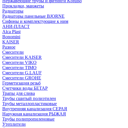
Нержавеющие трубы и фитинги Kofulso
Прокладки, манжеты
Радиаторы
Радиаторы панельные BJORNE
Сифоны и комплектующие к ним
АНИ-ПЛАСТ
Alca Plast
Bonomini
KAISER
Разное
Смесители
Смесители KAISER
Смесители VIKO
Смесители TIMO
Смесители G.LAUF
Смесители GROHE
Герметизация резьб
Счетчики воды БЕТАР
Трапы для слива
Трубы сшитый полиэтилен
Трубы металлопластиковые
Внутренняя канализация СЕРАЯ
Наружная канализация РЫЖАЯ
Трубы полипропиленовые
Утеплители