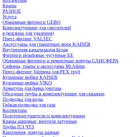
Коллектора
Краны
РАЗНОЕ
Услуга
Обжимные фитинги GEBO
Комплектующие для смесителей
я (корзина для удаления)
Пресс-фитинг VALTEC
Аксессуары для гранитных моек KAISER
Внутренняя канализация Белая
Фитинги резьбовые чугунные EE
Обжимные фитинги и ремонтные хомуты САНСФЕРА
Сифоны, трапы и аксессуары McAlpine
Пресс-фитинг Varmega для PEX труб
Кухонные мойки KAISER
Кухонные мойки VIKO
Арматура для бачка унитаза
Обсадные трубы и комплектующие для скважин
Подводка для воды
Гибкая подводка для газа
Коллектора
Полотенцесушители и комплектующие
Краны шаровые, вентиля латунные
Трубы ПЭ ЧТЗ
Крепления, хомуты разные