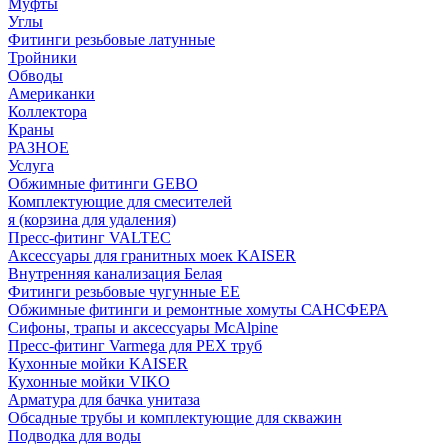
Муфты
Углы
Фитинги резьбовые латунные
Тройники
Обводы
Американки
Коллектора
Краны
РАЗНОЕ
Услуга
Обжимные фитинги GEBO
Комплектующие для смесителей
я (корзина для удаления)
Пресс-фитинг VALTEC
Аксессуары для гранитных моек KAISER
Внутренняя канализация Белая
Фитинги резьбовые чугунные EE
Обжимные фитинги и ремонтные хомуты САНСФЕРА
Сифоны, трапы и аксессуары McAlpine
Пресс-фитинг Varmega для PEX труб
Кухонные мойки KAISER
Кухонные мойки VIKO
Арматура для бачка унитаза
Обсадные трубы и комплектующие для скважин
Подводка для воды