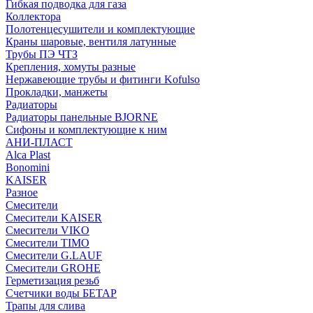
Гибкая подводка для газа
Коллектора
Полотенцесушители и комплектующие
Краны шаровые, вентиля латунные
Трубы ПЭ ЧТЗ
Крепления, хомуты разные
Нержавеющие трубы и фитинги Kofulso
Прокладки, манжеты
Радиаторы
Радиаторы панельные BJORNE
Сифоны и комплектующие к ним
АНИ-ПЛАСТ
Alca Plast
Bonomini
KAISER
Разное
Смесители
Смесители KAISER
Смесители VIKO
Смесители TIMO
Смесители G.LAUF
Смесители GROHE
Герметизация резьб
Счетчики воды БЕТАР
Трапы для слива