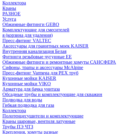
Коллектора
Краны
РАЗНОЕ
Услуга
Обжимные фитинги GEBO
Комплектующие для смесителей
я (корзина для удаления)
Пресс-фитинг VALTEC
Аксессуары для гранитных моек KAISER
Внутренняя канализация Белая
Фитинги резьбовые чугунные EE
Обжимные фитинги и ремонтные хомуты САНСФЕРА
Сифоны, трапы и аксессуары McAlpine
Пресс-фитинг Varmega для PEX труб
Кухонные мойки KAISER
Кухонные мойки VIKO
Арматура для бачка унитаза
Обсадные трубы и комплектующие для скважин
Подводка для воды
Гибкая подводка для газа
Коллектора
Полотенцесушители и комплектующие
Краны шаровые, вентиля латунные
Трубы ПЭ ЧТЗ
Крепления, хомуты разные