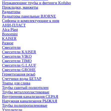
Нержавеющие трубы и фитинги Kofulso
Прокладки, манжеты
Радиаторы
Радиаторы панельные BJORNE
Сифоны и комплектующие к ним
АНИ-ПЛАСТ
Alca Plast
Bonomini
KAISER
Разное
Смесители
Смесители KAISER
Смесители VIKO
Смесители TIMO
Смесители G.LAUF
Смесители GROHE
Герметизация резьб
Счетчики воды БЕТАР
Трапы для слива
Трубы сшитый полиэтилен
Трубы металлопластиковые
Внутренняя канализация СЕРАЯ
Наружная канализация РЫЖАЯ
Трубы полипропиленовые
Утеплители