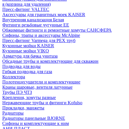
я (корзина для удаления)
Пресс-фитинг VALTEC
Аксессуары для гранитных моек KAISER
Внутренняя канализация Белая
Фитинги резьбовые чугунные EE
Обжимные фитинги и ремонтные хомуты САНСФЕРА
Сифоны, трапы и аксессуары McAlpine
Пресс-фитинг Varmega для PEX труб
Кухонные мойки KAISER
Кухонные мойки VIKO
Арматура для бачка унитаза
Обсадные трубы и комплектующие для скважин
Подводка для воды
Гибкая подводка для газа
Коллектора
Полотенцесушители и комплектующие
Краны шаровые, вентиля латунные
Трубы ПЭ ЧТЗ
Крепления, хомуты разные
Нержавеющие трубы и фитинги Kofulso
Прокладки, манжеты
Радиаторы
Радиаторы панельные BJORNE
Сифоны и комплектующие к ним
АНИ-ПЛАСТ