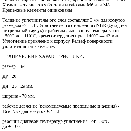
Хомуты затягиваются болтами и гайками М6 или М8.
Крепежные элементы оцинкованы.
Толщина уплотнительного слоя составляет 3 мм для хомутов
размером ½″—3″. Уплотнение изготовлено из NBR (бутадиен-
нитрильный каучук) с рабочим диапазоном температур от
−50°С до +110°С, время отвердения при +140°С — 42 мин.
Уплотнение приклеено к корпусу. Рельеф поверхности
уплотнения типа «вафля».
ТЕХНИЧЕСКИЕ ХАРАКТЕРИСТИКИ:
размер - 3/4"
Ду - 20
Дн - 25 - 29 мм.
ширина - 70 мм.
рабочее давление (рекомендуемые предельные значения) -
16 кг/см² для хомутов ½″—3″
рабочий диапазон температур уплотнения - от −50°С
до +110°С