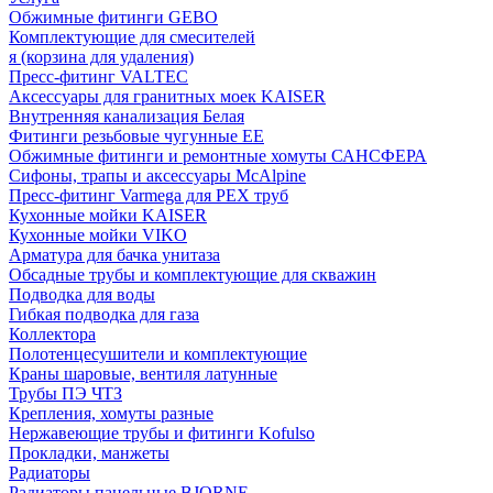
Обжимные фитинги GEBO
Комплектующие для смесителей
я (корзина для удаления)
Пресс-фитинг VALTEC
Аксессуары для гранитных моек KAISER
Внутренняя канализация Белая
Фитинги резьбовые чугунные EE
Обжимные фитинги и ремонтные хомуты САНСФЕРА
Сифоны, трапы и аксессуары McAlpine
Пресс-фитинг Varmega для PEX труб
Кухонные мойки KAISER
Кухонные мойки VIKO
Арматура для бачка унитаза
Обсадные трубы и комплектующие для скважин
Подводка для воды
Гибкая подводка для газа
Коллектора
Полотенцесушители и комплектующие
Краны шаровые, вентиля латунные
Трубы ПЭ ЧТЗ
Крепления, хомуты разные
Нержавеющие трубы и фитинги Kofulso
Прокладки, манжеты
Радиаторы
Радиаторы панельные BJORNE