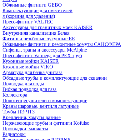
Обжимные фитинги GEBO
Комплектующие для смесителей
я (корзина для удаления)
Пресс-фитинг VALTEC
Аксессуары для гранитных моек KAISER
Внутренняя канализация Белая
Фитинги резьбовые чугунные EE
Обжимные фитинги и ремонтные хомуты САНСФЕРА
Сифоны, трапы и аксессуары McAlpine
Пресс-фитинг Varmega для PEX труб
Кухонные мойки KAISER
Кухонные мойки VIKO
Арматура для бачка унитаза
Обсадные трубы и комплектующие для скважин
Подводка для воды
Гибкая подводка для газа
Коллектора
Полотенцесушители и комплектующие
Краны шаровые, вентиля латунные
Трубы ПЭ ЧТЗ
Крепления, хомуты разные
Нержавеющие трубы и фитинги Kofulso
Прокладки, манжеты
Радиаторы
Радиаторы панельные BJORNE