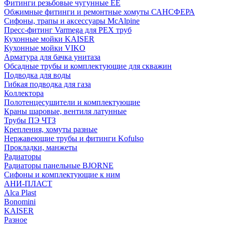
Фитинги резьбовые чугунные EE
Обжимные фитинги и ремонтные хомуты САНСФЕРА
Сифоны, трапы и аксессуары McAlpine
Пресс-фитинг Varmega для PEX труб
Кухонные мойки KAISER
Кухонные мойки VIKO
Арматура для бачка унитаза
Обсадные трубы и комплектующие для скважин
Подводка для воды
Гибкая подводка для газа
Коллектора
Полотенцесушители и комплектующие
Краны шаровые, вентиля латунные
Трубы ПЭ ЧТЗ
Крепления, хомуты разные
Нержавеющие трубы и фитинги Kofulso
Прокладки, манжеты
Радиаторы
Радиаторы панельные BJORNE
Сифоны и комплектующие к ним
АНИ-ПЛАСТ
Alca Plast
Bonomini
KAISER
Разное