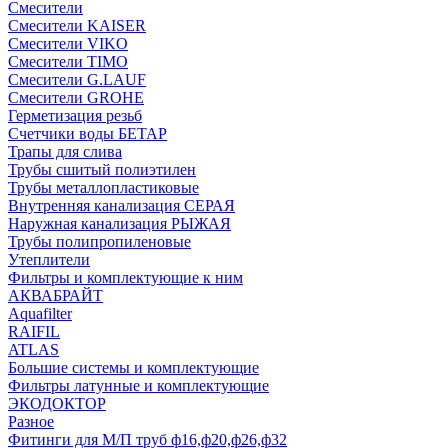
Смесители
Смесители KAISER
Смесители VIKO
Смесители TIMO
Смесители G.LAUF
Смесители GROHE
Герметизация резьб
Счетчики воды БЕТАР
Трапы для слива
Трубы сшитый полиэтилен
Трубы металлопластиковые
Внутренняя канализация СЕРАЯ
Наружная канализация РЫЖАЯ
Трубы полипропиленовые
Утеплители
Фильтры и комплектующие к ним
АКВАБРАЙТ
Aquafilter
RAIFIL
ATLAS
Большие системы и комплектующие
Фильтры латунные и комплектующие
ЭКОДОКТОР
Разное
Фитинги для М/П труб ф16,ф20,ф26,ф32