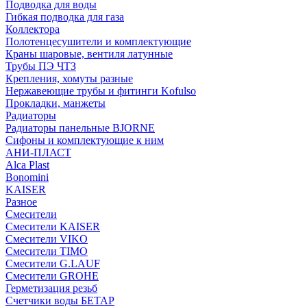
Подводка для воды
Гибкая подводка для газа
Коллектора
Полотенцесушители и комплектующие
Краны шаровые, вентиля латунные
Трубы ПЭ ЧТЗ
Крепления, хомуты разные
Нержавеющие трубы и фитинги Kofulso
Прокладки, манжеты
Радиаторы
Радиаторы панельные BJORNE
Сифоны и комплектующие к ним
АНИ-ПЛАСТ
Alca Plast
Bonomini
KAISER
Разное
Смесители
Смесители KAISER
Смесители VIKO
Смесители TIMO
Смесители G.LAUF
Смесители GROHE
Герметизация резьб
Счетчики воды БЕТАР