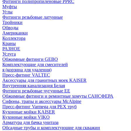
Фитинги полипропиленовые PPRC
Муфты
Углы
Фитинги резьбовые латунные
Тройники
Обводы
Американки
Коллектора
Краны
РАЗНОЕ
Услуга
Обжимные фитинги GEBO
Комплектующие для смесителей
я (корзина для удаления)
Пресс-фитинг VALTEC
Аксессуары для гранитных моек KAISER
Внутренняя канализация Белая
Фитинги резьбовые чугунные EE
Обжимные фитинги и ремонтные хомуты САНСФЕРА
Сифоны, трапы и аксессуары McAlpine
Пресс-фитинг Varmega для PEX труб
Кухонные мойки KAISER
Кухонные мойки VIKO
Арматура для бачка унитаза
Обсадные трубы и комплектующие для скважин