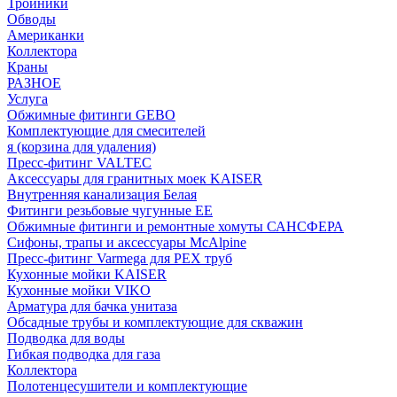
Тройники
Обводы
Американки
Коллектора
Краны
РАЗНОЕ
Услуга
Обжимные фитинги GEBO
Комплектующие для смесителей
я (корзина для удаления)
Пресс-фитинг VALTEC
Аксессуары для гранитных моек KAISER
Внутренняя канализация Белая
Фитинги резьбовые чугунные EE
Обжимные фитинги и ремонтные хомуты САНСФЕРА
Сифоны, трапы и аксессуары McAlpine
Пресс-фитинг Varmega для PEX труб
Кухонные мойки KAISER
Кухонные мойки VIKO
Арматура для бачка унитаза
Обсадные трубы и комплектующие для скважин
Подводка для воды
Гибкая подводка для газа
Коллектора
Полотенцесушители и комплектующие