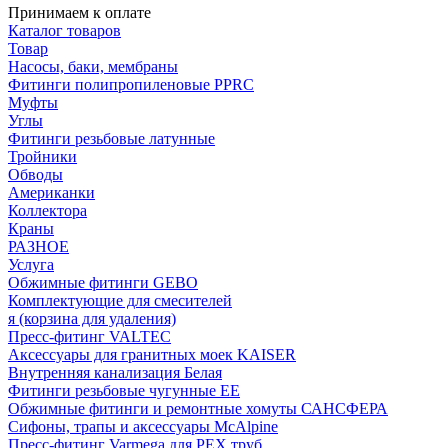
Принимаем к оплате
Каталог товаров
Товар
Насосы, баки, мембраны
Фитинги полипропиленовые PPRC
Муфты
Углы
Фитинги резьбовые латунные
Тройники
Обводы
Американки
Коллектора
Краны
РАЗНОЕ
Услуга
Обжимные фитинги GEBO
Комплектующие для смесителей
я (корзина для удаления)
Пресс-фитинг VALTEC
Аксессуары для гранитных моек KAISER
Внутренняя канализация Белая
Фитинги резьбовые чугунные EE
Обжимные фитинги и ремонтные хомуты САНСФЕРА
Сифоны, трапы и аксессуары McAlpine
Пресс-фитинг Varmega для PEX труб