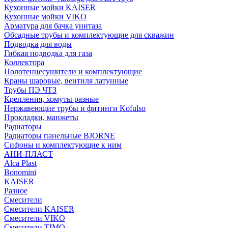
Кухонные мойки KAISER
Кухонные мойки VIKO
Арматура для бачка унитаза
Обсадные трубы и комплектующие для скважин
Подводка для воды
Гибкая подводка для газа
Коллектора
Полотенцесушители и комплектующие
Краны шаровые, вентиля латунные
Трубы ПЭ ЧТЗ
Крепления, хомуты разные
Нержавеющие трубы и фитинги Kofulso
Прокладки, манжеты
Радиаторы
Радиаторы панельные BJORNE
Сифоны и комплектующие к ним
АНИ-ПЛАСТ
Alca Plast
Bonomini
KAISER
Разное
Смесители
Смесители KAISER
Смесители VIKO
Смесители TIMO