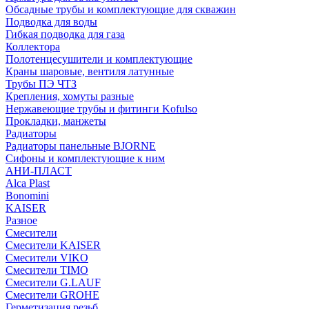
Обсадные трубы и комплектующие для скважин
Подводка для воды
Гибкая подводка для газа
Коллектора
Полотенцесушители и комплектующие
Краны шаровые, вентиля латунные
Трубы ПЭ ЧТЗ
Крепления, хомуты разные
Нержавеющие трубы и фитинги Kofulso
Прокладки, манжеты
Радиаторы
Радиаторы панельные BJORNE
Сифоны и комплектующие к ним
АНИ-ПЛАСТ
Alca Plast
Bonomini
KAISER
Разное
Смесители
Смесители KAISER
Смесители VIKO
Смесители TIMO
Смесители G.LAUF
Смесители GROHE
Герметизация резьб