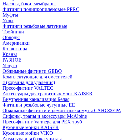
Насосы, баки, мембраны
Фитинги полипропиленовые PPRC
Муфты
Углы
Фитинги резьбовые латунные
Тройники
Обводы
Американки
Коллектора
Краны
РАЗНОЕ
Услуга
Обжимные фитинги GEBO
Комплектующие для смесителей
я (корзина для удаления)
Пресс-фитинг VALTEC
Аксессуары для гранитных моек KAISER
Внутренняя канализация Белая
Фитинги резьбовые чугунные EE
Обжимные фитинги и ремонтные хомуты САНСФЕРА
Сифоны, трапы и аксессуары McAlpine
Пресс-фитинг Varmega для PEX труб
Кухонные мойки KAISER
Кухонные мойки VIKO
Арматура для бачка унитаза