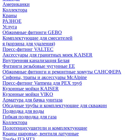
Американки
Коллектора
Краны
РАЗНОЕ
Услуга
Обжимные фитинги GEBO
Комплектующие для смесителей
я (корзина для удаления)
Пресс-фитинг VALTEC
Аксессуары для гранитных моек KAISER
Внутренняя канализация Белая
Фитинги резьбовые чугунные EE
Обжимные фитинги и ремонтные хомуты САНСФЕРА
Сифоны, трапы и аксессуары McAlpine
Пресс-фитинг Varmega для PEX труб
Кухонные мойки KAISER
Кухонные мойки VIKO
Арматура для бачка унитаза
Обсадные трубы и комплектующие для скважин
Подводка для воды
Гибкая подводка для газа
Коллектора
Полотенцесушители и комплектующие
Краны шаровые, вентиля латунные
Трубы ПЭ ЧТЗ