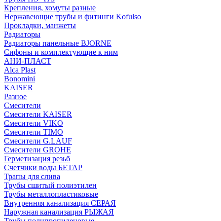
Крепления, хомуты разные
Нержавеющие трубы и фитинги Kofulso
Прокладки, манжеты
Радиаторы
Радиаторы панельные BJORNE
Сифоны и комплектующие к ним
АНИ-ПЛАСТ
Alca Plast
Bonomini
KAISER
Разное
Смесители
Смесители KAISER
Смесители VIKO
Смесители TIMO
Смесители G.LAUF
Смесители GROHE
Герметизация резьб
Счетчики воды БЕТАР
Трапы для слива
Трубы сшитый полиэтилен
Трубы металлопластиковые
Внутренняя канализация СЕРАЯ
Наружная канализация РЫЖАЯ
Трубы полипропиленовые