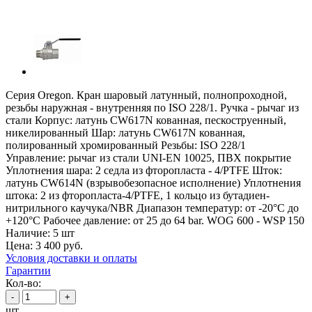
Серия Oregon. Кран шаровый латунный, полнопроходной,
резьбы наружная - внутренняя по ISO 228/1. Ручка - рычаг из
стали Корпус: латунь CW617N кованная, пескоструенный,
никелированный Шар: латунь CW617N кованная,
полированный хромированный Резьбы: ISO 228/1
Управление: рычаг из стали UNI-EN 10025, ПВХ покрытие
Уплотнения шара: 2 седла из фторопласта - 4/PTFE Шток:
латунь CW614N (взрывобезопасное исполнение) Уплотнения
штока: 2 из фторопласта-4/PTFE, 1 кольцо из бутадиен-
нитрильного каучука/NBR Диапазон температур: от -20°C до
+120°C Рабочее давление: от 25 до 64 bar. WOG 600 - WSP 150
Наличие:
5 шт
Цена:
3 400
руб.
Условия доставки и оплаты
Гарантии
Кол-во:
-
+
шт