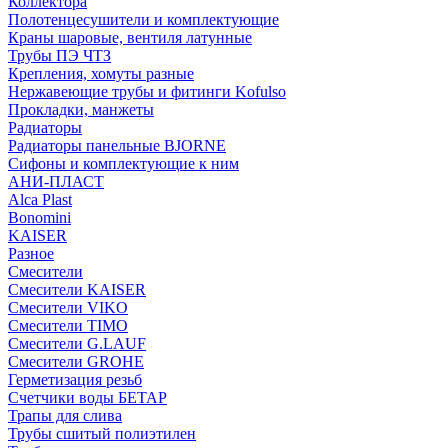
Коллектора
Полотенцесушители и комплектующие
Краны шаровые, вентиля латунные
Трубы ПЭ ЧТЗ
Крепления, хомуты разные
Нержавеющие трубы и фитинги Kofulso
Прокладки, манжеты
Радиаторы
Радиаторы панельные BJORNE
Сифоны и комплектующие к ним
АНИ-ПЛАСТ
Alca Plast
Bonomini
KAISER
Разное
Смесители
Смесители KAISER
Смесители VIKO
Смесители TIMO
Смесители G.LAUF
Смесители GROHE
Герметизация резьб
Счетчики воды БЕТАР
Трапы для слива
Трубы сшитый полиэтилен