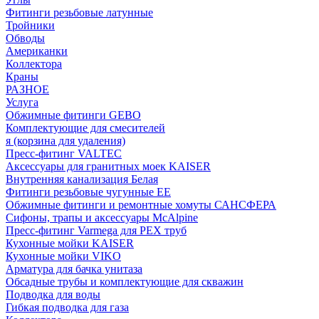
Фитинги резьбовые латунные
Тройники
Обводы
Американки
Коллектора
Краны
РАЗНОЕ
Услуга
Обжимные фитинги GEBO
Комплектующие для смесителей
я (корзина для удаления)
Пресс-фитинг VALTEC
Аксессуары для гранитных моек KAISER
Внутренняя канализация Белая
Фитинги резьбовые чугунные EE
Обжимные фитинги и ремонтные хомуты САНСФЕРА
Сифоны, трапы и аксессуары McAlpine
Пресс-фитинг Varmega для PEX труб
Кухонные мойки KAISER
Кухонные мойки VIKO
Арматура для бачка унитаза
Обсадные трубы и комплектующие для скважин
Подводка для воды
Гибкая подводка для газа