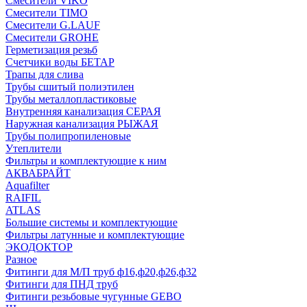
Смесители VIKO
Смесители TIMO
Смесители G.LAUF
Смесители GROHE
Герметизация резьб
Счетчики воды БЕТАР
Трапы для слива
Трубы сшитый полиэтилен
Трубы металлопластиковые
Внутренняя канализация СЕРАЯ
Наружная канализация РЫЖАЯ
Трубы полипропиленовые
Утеплители
Фильтры и комплектующие к ним
АКВАБРАЙТ
Aquafilter
RAIFIL
ATLAS
Большие системы и комплектующие
Фильтры латунные и комплектующие
ЭКОДОКТОР
Разное
Фитинги для М/П труб ф16,ф20,ф26,ф32
Фитинги для ПНД труб
Фитинги резьбовые чугунные GEBO