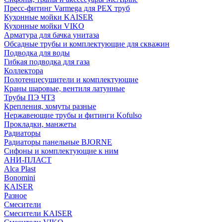
Пресс-фитинг Varmega для PEX труб
Кухонные мойки KAISER
Кухонные мойки VIKO
Арматура для бачка унитаза
Обсадные трубы и комплектующие для скважин
Подводка для воды
Гибкая подводка для газа
Коллектора
Полотенцесушители и комплектующие
Краны шаровые, вентиля латунные
Трубы ПЭ ЧТЗ
Крепления, хомуты разные
Нержавеющие трубы и фитинги Kofulso
Прокладки, манжеты
Радиаторы
Радиаторы панельные BJORNE
Сифоны и комплектующие к ним
АНИ-ПЛАСТ
Alca Plast
Bonomini
KAISER
Разное
Смесители
Смесители KAISER