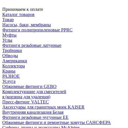
Принимаем к оплате
Каталог товаров
Товар
Насосы, баки, мембраны
Фитинги полипропиленовые PPRC
Муфты
Углы
Фитинги резьбовые латунные
Тройники
Обводы
Американки
Коллектора
Краны
РАЗНОЕ
Услуга
Обжимные фитинги GEBO
Комплектующие для смесителей
я (корзина для удаления)
Пресс-фитинг VALTEC
Аксессуары для гранитных моек KAISER
Внутренняя канализация Белая
Фитинги резьбовые чугунные EE
Обжимные фитинги и ремонтные хомуты САНСФЕРА
Сифоны, трапы и аксессуары McAlpine