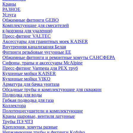
Краны
РАЗНОЕ
Услуга
Обжимные фитинги GEBO
Комплектующие для смесителей
я (корзина для удаления)
Пресс-фитинг VALTEC
Аксессуары для гранитных моек KAISER
Внутренняя канализация Белая
Фитинги резьбовые чугунные EE
Обжимные фитинги и ремонтные хомуты САНСФЕРА
Сифоны, трапы и аксессуары McAlpine
Пресс-фитинг Varmega для PEX труб
Кухонные мойки KAISER
Кухонные мойки VIKO
Арматура для бачка унитаза
Обсадные трубы и комплектующие для скважин
Подводка для воды
Гибкая подводка для газа
Коллектора
Полотенцесушители и комплектующие
Краны шаровые, вентиля латунные
Трубы ПЭ ЧТЗ
Крепления, хомуты разные
Нержавеющие трубы и фитинги Kofulso