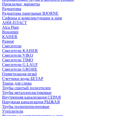
Прокладки, манжеты
Радиаторы
Радиаторы панельные BJORNE
Сифоны и комплектующие к ним
АНИ-ПЛАСТ
Alca Plast
Bonomini
KAISER
Разное
Смесители
Смесители KAISER
Смесители VIKO
Смесители TIMO
Смесители G.LAUF
Смесители GROHE
Герметизация резьб
Счетчики воды БЕТАР
Трапы для слива
Трубы сшитый полиэтилен
Трубы металлопластиковые
Внутренняя канализация СЕРАЯ
Наружная канализация РЫЖАЯ
Трубы полипропиленовые
Утеплители
Фильтры и комплектующие к ним