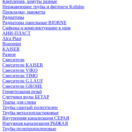
Крепления, хомуты разные
Нержавеющие трубы и фитинги Kofulso
Прокладки, манжеты
Радиаторы
Радиаторы панельные BJORNE
Сифоны и комплектующие к ним
АНИ-ПЛАСТ
Alca Plast
Bonomini
KAISER
Разное
Смесители
Смесители KAISER
Смесители VIKO
Смесители TIMO
Смесители G.LAUF
Смесители GROHE
Герметизация резьб
Счетчики воды БЕТАР
Трапы для слива
Трубы сшитый полиэтилен
Трубы металлопластиковые
Внутренняя канализация СЕРАЯ
Наружная канализация РЫЖАЯ
Трубы полипропиленовые