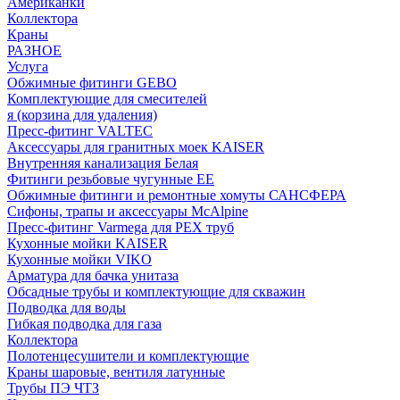
Американки
Коллектора
Краны
РАЗНОЕ
Услуга
Обжимные фитинги GEBO
Комплектующие для смесителей
я (корзина для удаления)
Пресс-фитинг VALTEC
Аксессуары для гранитных моек KAISER
Внутренняя канализация Белая
Фитинги резьбовые чугунные EE
Обжимные фитинги и ремонтные хомуты САНСФЕРА
Сифоны, трапы и аксессуары McAlpine
Пресс-фитинг Varmega для PEX труб
Кухонные мойки KAISER
Кухонные мойки VIKO
Арматура для бачка унитаза
Обсадные трубы и комплектующие для скважин
Подводка для воды
Гибкая подводка для газа
Коллектора
Полотенцесушители и комплектующие
Краны шаровые, вентиля латунные
Трубы ПЭ ЧТЗ