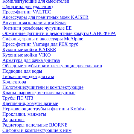
Комплектующие для смесителей
я (корзина для удаления)
Пресс-фитинг VALTEC
Аксессуары для гранитных моек KAISER
Внутренняя канализация Белая
Фитинги резьбовые чугунные EE
Обжимные фитинги и ремонтные хомуты САНСФЕРА
Сифоны, трапы и аксессуары McAlpine
Пресс-фитинг Varmega для PEX труб
Кухонные мойки KAISER
Кухонные мойки VIKO
Арматура для бачка унитаза
Обсадные трубы и комплектующие для скважин
Подводка для воды
Гибкая подводка для газа
Коллектора
Полотенцесушители и комплектующие
Краны шаровые, вентиля латунные
Трубы ПЭ ЧТЗ
Крепления, хомуты разные
Нержавеющие трубы и фитинги Kofulso
Прокладки, манжеты
Радиаторы
Радиаторы панельные BJORNE
Сифоны и комплектующие к ним