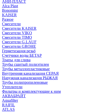
АНИ-ПЛАСТ
Alca Plast
Bonomini
KAISER
Разное
Смесители
Смесители KAISER
Смесители VIKO
Смесители TIMO
Смесители G.LAUF
Смесители GROHE
Герметизация резьб
Счетчики воды БЕТАР
Трапы для слива
Трубы сшитый полиэтилен
Трубы металлопластиковые
Внутренняя канализация СЕРАЯ
Наружная канализация РЫЖАЯ
Трубы полипропиленовые
Утеплители
Фильтры и комплектующие к ним
АКВАБРАЙТ
Aquafilter
RAIFIL
ATLAS