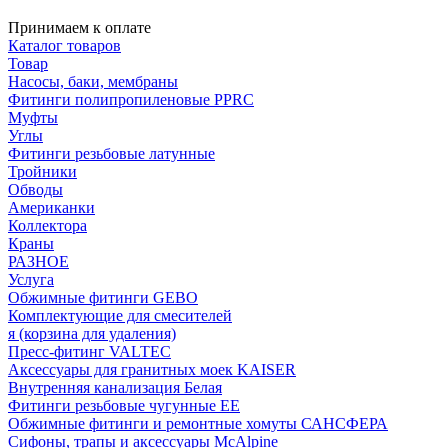
Принимаем к оплате
Каталог товаров
Товар
Насосы, баки, мембраны
Фитинги полипропиленовые PPRC
Муфты
Углы
Фитинги резьбовые латунные
Тройники
Обводы
Американки
Коллектора
Краны
РАЗНОЕ
Услуга
Обжимные фитинги GEBO
Комплектующие для смесителей
я (корзина для удаления)
Пресс-фитинг VALTEC
Аксессуары для гранитных моек KAISER
Внутренняя канализация Белая
Фитинги резьбовые чугунные EE
Обжимные фитинги и ремонтные хомуты САНСФЕРА
Сифоны, трапы и аксессуары McAlpine