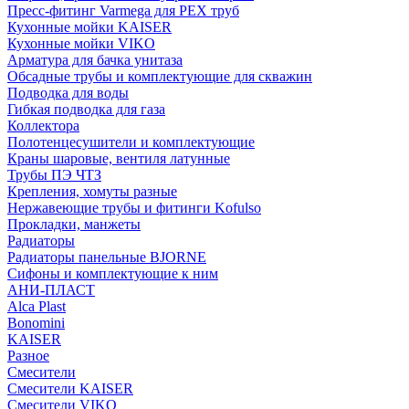
Пресс-фитинг Varmega для PEX труб
Кухонные мойки KAISER
Кухонные мойки VIKO
Арматура для бачка унитаза
Обсадные трубы и комплектующие для скважин
Подводка для воды
Гибкая подводка для газа
Коллектора
Полотенцесушители и комплектующие
Краны шаровые, вентиля латунные
Трубы ПЭ ЧТЗ
Крепления, хомуты разные
Нержавеющие трубы и фитинги Kofulso
Прокладки, манжеты
Радиаторы
Радиаторы панельные BJORNE
Сифоны и комплектующие к ним
АНИ-ПЛАСТ
Alca Plast
Bonomini
KAISER
Разное
Смесители
Смесители KAISER
Смесители VIKO