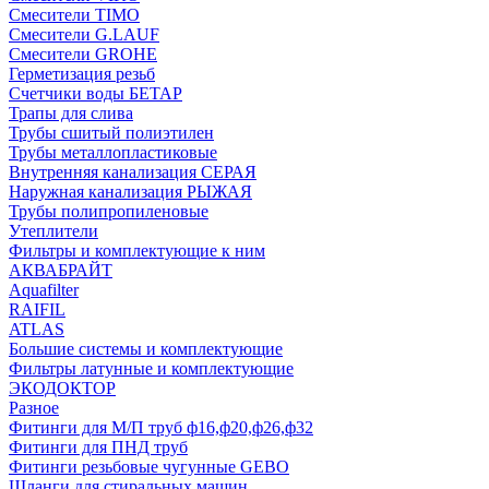
Смесители TIMO
Смесители G.LAUF
Смесители GROHE
Герметизация резьб
Счетчики воды БЕТАР
Трапы для слива
Трубы сшитый полиэтилен
Трубы металлопластиковые
Внутренняя канализация СЕРАЯ
Наружная канализация РЫЖАЯ
Трубы полипропиленовые
Утеплители
Фильтры и комплектующие к ним
АКВАБРАЙТ
Aquafilter
RAIFIL
ATLAS
Большие системы и комплектующие
Фильтры латунные и комплектующие
ЭКОДОКТОР
Разное
Фитинги для М/П труб ф16,ф20,ф26,ф32
Фитинги для ПНД труб
Фитинги резьбовые чугунные GEBO
Шланги для стиральных машин