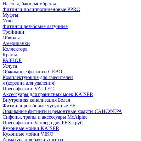
Насосы, баки, мембраны
Фитинги полипропиленовые PPRC
Муфты
Углы
Фитинги резьбовые латунные
Тройники
Обводы
Американки
Коллектора
Краны
РАЗНОЕ
Услуга
Обжимные фитинги GEBO
Комплектующие для смесителей
я (корзина для удаления)
Пресс-фитинг VALTEC
Аксессуары для гранитных моек KAISER
Внутренняя канализация Белая
Фитинги резьбовые чугунные EE
Обжимные фитинги и ремонтные хомуты САНСФЕРА
Сифоны, трапы и аксессуары McAlpine
Пресс-фитинг Varmega для PEX труб
Кухонные мойки KAISER
Кухонные мойки VIKO
Арматура для бачка унитаза