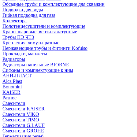
Обсадные трубы и комплектующие для скважин
Подводка для воды
Гибкая подводка для газа
Коллектора
Полотенцесушители и комплектующие
Краны шаровые, вентиля латунные
Трубы ПЭ ЧТЗ
Крепления, хомуты разные
Нержавеющие трубы и фитинги Kofulso
Прокладки, манжеты
Радиаторы
Радиаторы панельные BJORNE
Сифоны и комплектующие к ним
АНИ-ПЛАСТ
Alca Plast
Bonomini
KAISER
Разное
Смесители
Смесители KAISER
Смесители VIKO
Смесители TIMO
Смесители G.LAUF
Смесители GROHE
Герметизация резьб